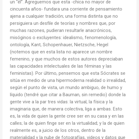
un “él”. Agreguemos que esta -chica no mayor de
cincuenta años- fundara una corriente de pensamiento
ajena a cualquier tradición; una forma distinta que no
persiguiera un desfile de teorías y nombres que, por
muchas razones, pudieran resultarle anacrónicos,
misóginos o excluyentes: idealismo, fenomenología,
ontología, Kant, Schopenhauer, Nietzsche, Hegel
(notemos que en esta lista no aparece un nombre
femenino, y que muchos de estos autores depreciaban
las capacidades intelectuales de las féminas y las
feministas). Por último, pensemos que esta Sócrates se
sitúa en medio de una hipermoderna realidad o irrealidad,
según el punto de vista, un mundo ambiguo, de humo y
líquido (tendré que citar a Bauman, sin remedio) donde la
gente vive a la par tres vidas: la virtual, la física y la
imaginaria que, de manera colectiva, liga a ambas. Esto
es, la vida de quien la gente cree ser en su casa y en las
calles; la de quien finge ser en la virtualidad; y la de quien
realmente es, a juicio de los otros, dentro de la
materialidad y la nube de fotografías, videos y datos que