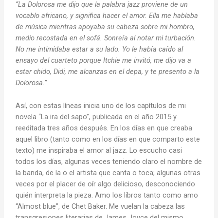
“La Dolorosa me dijo que la palabra jazz proviene de un
vocablo africano, y significa hacer el amor. Ella me hablaba
de música mientras apoyaba su cabeza sobre mi hombro,
medio recostada en el sofá. Sonreía al notar mi turbación.
No me intimidaba estar a su lado. Yo le había caído al
ensayo del cuarteto porque Itchie me invitó, me dijo va a
estar chido, Didi, me alcanzas en el depa, y te presento a la
Dolorosa.”
Así, con estas líneas inicia uno de los capítulos de mi
novela “La ira del sapo”, publicada en el año 2015 y
reeditada tres años después. En los días en que creaba
aquel libro (tanto como en los días en que comparto este
texto) me inspiraba el amor al jazz. Lo escucho casi
todos los días, algunas veces teniendo claro el nombre de
la banda, de la o el artista que canta o toca; algunas otras
veces por el placer de oír algo delicioso, desconociendo
quién interpreta la pieza. Amo los libros tanto como amo
“Almost blue”, de Chet Baker. Me vuelan la cabeza las
transgresiones literarias de James Joyce del mismo