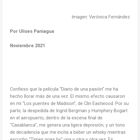
Imagen: Verónica Fernández
Por Ulises Paniagua
Noviembre 2021
Confieso que la película “Diario de una pasión” me ha
hecho llorar más de una vez. El mismo efecto causaron
en mí “Los puentes de Madison”, de Clin Eastwood. Por su
parte, la despedida de Ingrid Bergman y Humphery Bogart
en el aeropuerto, dentro de la escena final de
“Casablanca”, me genera una ligera depresión, y un tono
de decadencia que me incita a beber un whisky mientras
escucho “Times goes by” una y otra y otra vez. Es