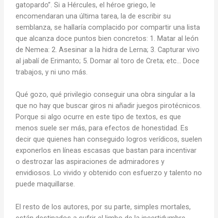
gatopardo”. Si a Hércules, el héroe griego, le
encomendaran una última tarea, la de escribir su
semblanza, se hallaría complacido por compartir una lista
que alcanza doce puntos bien concretos: 1. Matar al león
de Nemea: 2. Asesinar a la hidra de Lerna; 3. Capturar vivo
al jabalí de Erimanto; 5. Domar al toro de Creta; etc… Doce
trabajos, y ni uno más.
Qué gozo, qué privilegio conseguir una obra singular a la
que no hay que buscar giros ni añadir juegos pirotécnicos.
Porque si algo ocurre en este tipo de textos, es que
menos suele ser más, para efectos de honestidad. Es
decir que quienes han conseguido logros verídicos, suelen
exponerlos en líneas escasas que bastan para incentivar
o destrozar las aspiraciones de admiradores y
envidiosos. Lo vivido y obtenido con esfuerzo y talento no
puede maquillarse.
El resto de los autores, por su parte, simples mortales,
están destinados a sufrir el limbo de la incertidumbre