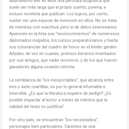
aburridísimo leer en ellos una perorata biográfica que
suele ser más larga que el propio cuento, poema, e
incluso noveleta que publican. Los logros, por cierto,
suelen ser una especie de invención en ellos. No se trata
de mentiras con exactitud; pero sí de datos innecesarios.
Aparecen en la lista sus “reconocimientos” de numerosos
diplomados insípidos, los cursos preparatorianos y hasta
sus constancias del cuadro de honor en el
kínder garden
.
Añaden, de vez en cuando, premios literarios inventados
por sus amigos, que nadie reconoce, y de los que fueron
ganadores alguna ocasión remota.
La semblanza de “los insoportables”, que alcanza entre
tres y siete cuartillas, es por lo general infumable e
inservible. ¿Es que la literatura requiere de pedigrí? ¿Es
posible impactar al lector a través de méritos que la
calidad del texto no justifica?
Por otro lado, se encuentran “los necesitados”,
personajes bien particulares. Carentes de una