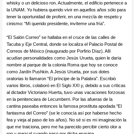
whisky o un delicioso ron. Actualmente, el edificio pertenece a
la UNAM. Yo hubiera querido vivir en aquellos años sólo para
tener la oportunidad de proferir, en una mezcla de respeto y
cinismo: “Mi querido presidente, invíteme una fría”.
“El Salón Correo” se hallaba en el cruce de las calles de
Tacuba y Eje Central, donde se localiza el Palacio Postal de
Correos de México (inaugurado por Porfirio Díaz). Allí
acudían personalidades como Jesús Urueta, quien le daría
nombre al parque de la colonia Roma que hoy se conoce
como Jardín Pushkin. A Jesús Urueta, por sus dotes
oratorias lo llamaron “El príncipe de la Palabra”. Escribió
varios libros, colaboró en El Siglo XXI y, debido a sus críticas
al dictador Victoriano Huerta, tuvo unas vacaciones forzosas
en la penitenciara de Lecumberri. Por las afueras de la
cantina paseaba entonces la famosa prostituta apodada “El
fantasma del Correo” (se le conocía así por haberse hecho
fea y vieja al paso de los años). No sé si es mi imaginación la
que me traiciona, pero me ha parecido percibir cierto olor a
ron y mezcal cuando paso por dicha esquina.