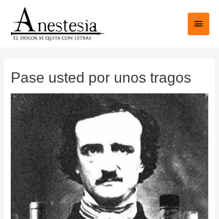
Ir
al
Men
contenido
princ
Pase usted por unos tragos