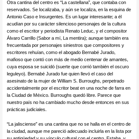
Otra cantina del centro es “La castellana”, que contaba con
reservados. Se localizaba, y aún se localiza, en la esquina de
Antonio Caso e Insurgentes. Es un lugar interesante; a él
acudían por su carácter silencioso personajes de la cultura
como el escritor y periodista Renato Leduc, y el compositor
Álvaro Carrillo (Sabor a mí, La mentira); aunque también era
frecuentada por personajes siniestros que compositores y
escritores rehuían, como el abogado Bernabé Jurado,
mafioso que contó con más de medio centenar de amantes,
cuya esposa se suicidó (suerte que corrió también el oscuro
leguleyo). Bernabé Jurado fue quien llevó el caso del
asesinato de la mujer de William S. Burroughs, perpetrado
accidentalmente por el escritor beat en una noche de farra en
la Ciudad de México. Burroughs quedó libre. Parece que
nuestro país no ha cambiado mucho desde entonces en sus
prácticas judiciales.
“La jalisciense” es una cantina que no se halla en el centro de
la ciudad, aunque me pareció adecuado incluirla en la lista por
su antigüedad y su vínculo cultural con el centro. Estaba, y