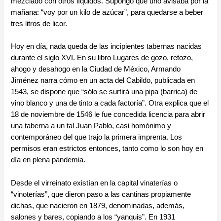
mezclado con otros líquidos. Supongo que uno avisaba por la
mañana: “voy por un kilo de azúcar”, para quedarse a beber
tres litros de licor.
Hoy en día, nada queda de las incipientes tabernas nacidas
durante el siglo XVI. En su libro Lugares de gozo, retozo,
ahogo y desahogo en la Ciudad de México, Armando
Jiménez narra cómo en un acta del Cabildo, publicada en
1543, se dispone que “sólo se surtirá una pipa (barrica) de
vino blanco y una de tinto a cada factoría”. Otra explica que el
18 de noviembre de 1546 le fue concedida licencia para abrir
una taberna a un tal Juan Pablo, casi homónimo y
contemporáneo del que trajo la primera imprenta. Los
permisos eran estrictos entonces, tanto como lo son hoy en
día en plena pandemia.
Desde el virreinato existían en la capital vinaterías o
“vinoterías”, que dieron paso a las cantinas propiamente
dichas, que nacieron en 1879, denominadas, además,
salones y bares, copiando a los “yanquis”. En 1931