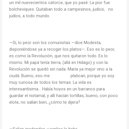
un mil nuevecientos catorce, que yo pasé. La pior fue
bolcheviques. Quitaban todo a campesinos, judíos, no
judíos, a todo mundo.
—Sí, lo peor son los comunistas —dice Modesta,
disponiéndose ya a recoger los platos—. Eso es lo peor,
es como la Revolución, que nos quitaron todo. Es lo
mismo. Mi papá tenía tierra, (allá en Hidago) y con la
Revolución se quedó sin nada. María ya mejor vino a la
ciudá. Bueno, eso me platican, porque yo soy
muy curiosa de todos los temas. La vida es
interesantísima… Había hoyos en un barranco para
guardar el nixtamal, y allí hacían tortillas, bueno, con poco
elote, no salían bien, ¿cómo te dijera?
—Salían irredondas —explica la
bobe
.