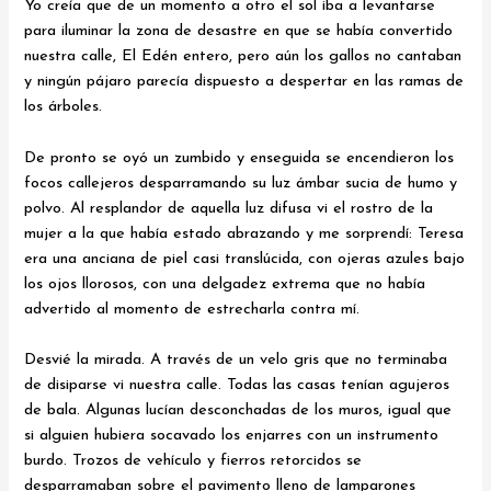
Yo creía que de un momento a otro el sol iba a levantarse
para iluminar la zona de desastre en que se había convertido
nuestra calle, El Edén entero, pero aún los gallos no cantaban
y ningún pájaro parecía dispuesto a despertar en las ramas de
los árboles.
De pronto se oyó un zumbido y enseguida se encendieron los
focos callejeros desparramando su luz ámbar sucia de humo y
polvo. Al resplandor de aquella luz difusa vi el rostro de la
mujer a la que había estado abrazando y me sorprendí: Teresa
era una anciana de piel casi translúcida, con ojeras azules bajo
los ojos llorosos, con una delgadez extrema que no había
advertido al momento de estrecharla contra mí.
Desvié la mirada. A través de un velo gris que no terminaba
de disiparse vi nuestra calle. Todas las casas tenían agujeros
de bala. Algunas lucían desconchadas de los muros, igual que
si alguien hubiera socavado los enjarres con un instrumento
burdo. Trozos de vehículo y fierros retorcidos se
desparramaban sobre el pavimento lleno de lamparones