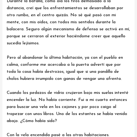
Durante la batalla, como oía los tiros demasiado a la
distancia, creí que los enfrentamientos se desarrollaban por
otro rumbo, en el centro quizás. No sé qué pasó con mi
mente, con mis oídos, con todos mis sentidos durante la
balacera. Seguro algún mecanismo de defensa se activó en mí,
porque se cerraron al exterior haciéndome creer que aquello
sucedía lejísimos.
Pero al abandonar la última habitación, ya con el pueblo en
calma, conforme me acercaba a la puerta advertí que por
toda la casa había destrozos, igual que si una pandilla de
cholos hubiera irrumpido con ganas de vengar una afrenta.
Cuando los pedazos de vidrio crujieron bajo mis suelas intenté
encender la luz. No había corriente. Fui a mi cuarto entonces
para buscar una vela en los cajones y por poco caigo al
tropezar con unos libros. Uno de los estantes se había venido
abajo. ¿Cómo había sido?
Con la vela encendida pasé a las otras habitaciones.