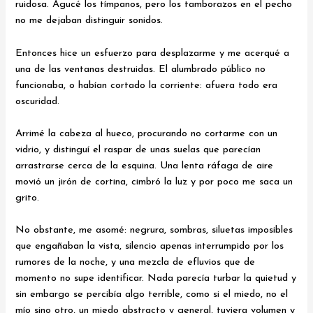
ruidosa. Agucé los tímpanos, pero los tamborazos en el pecho
no me dejaban distinguir sonidos.
Entonces hice un esfuerzo para desplazarme y me acerqué a
una de las ventanas destruidas. El alumbrado público no
funcionaba, o habían cortado la corriente: afuera todo era
oscuridad.
Arrimé la cabeza al hueco, procurando no cortarme con un
vidrio, y distinguí el raspar de unas suelas que parecían
arrastrarse cerca de la esquina. Una lenta ráfaga de aire
movió un jirón de cortina, cimbró la luz y por poco me saca un
grito.
No obstante, me asomé: negrura, sombras, siluetas imposibles
que engañaban la vista, silencio apenas interrumpido por los
rumores de la noche, y una mezcla de efluvios que de
momento no supe identificar. Nada parecía turbar la quietud y
sin embargo se percibía algo terrible, como si el miedo, no el
mío sino otro, un miedo abstracto y general, tuviera volumen y