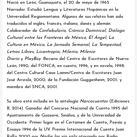
Nació en León, Guanajuato, el 20 de mayo de 1965.
Narrador. Estudió Lengua y Literaturas Hispánicas en la
Universidad Regiomontana. Algunos de sus relatos han sido
traducidos al inglés, francés, italiano, danés y alemán.
Colaborador de
Confabulario, Crónica Dominical, Diálogo
Cultural entre las Fronteras de México, El Ángel, La
Cultura en México, La Jornada Semanal, La Tempestad,
Letras Libres, Licantropía, Milenio, Milenio
Diario
y
PlayBoy
. Becario del Centro de Escritores de Nuevo
León, 1990; del FONCA, en cuento, 1996, y en novela, 1998;
del Centro Cultural Casa Lamm/Centro de Escritores Juan
José Arreola, 2000; de la Fundación Guggenheim, 2001; y
miembro del SNCA, 2001.
Su obra está incluida en la antología
Narcocuentos
(Ediciones
B, 2014). Ganador del Concurso Nacional de Cuento 1995 del
Ayuntamiento de Guasave, Sinaloa, y de la Universidad de
Occidente. Primer lugar en el Certamen de Cuento, Poesía y
Ensayo 1994 de la UV. Premio Internacional de Cuento Juan
Rulfo 2000 por
Nadie los vio salir
otorgado por Radio