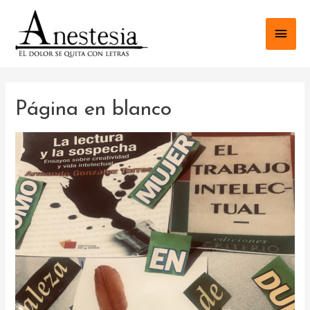
Ir
al
Men
contenido
princ
Página en blanco