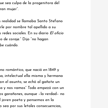
ue sea culpa de la progenitora del
ran mujer”.
n realidad se llamaba Santo Stefano
rle por nombre tal apellido a su
 redes sociales. En su diario
El oficio
o de coraje.” Dijo “no hagan
abe cuándo.
ano romántico, que nació en 1849 y
na, intelectual ella misma y hermana
n el asunto, se echó al gañote un
ltima y nos vamos” Todo empezó con un
ros garañones, aunque –la verdad– no
 joven poeta y pensemos en la
sea por sus letales consecuencias,