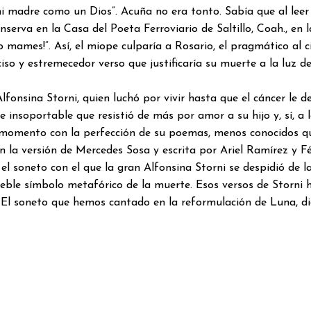
mi madre como un Dios”. Acuña no era tonto. Sabía que al leer e
serva en la Casa del Poeta Ferroviario de Saltillo, Coah., en 
no mames!”. Así, el miope culparía a Rosario, el pragmático al
ciso y estremecedor verso que justificaría su muerte a la luz de
onsina Storni, quien luchó por vivir hasta que el cáncer le de
 insoportable que resistió de más por amor a su hijo y, sí, a l
momento con la perfección de su poemas, menos conocidos qu
la versión de Mercedes Sosa y escrita por Ariel Ramírez y Fél
el soneto con el que la gran Alfonsina Storni se despidió de l
leble símbolo metafórico de la muerte. Esos versos de Storni h
. El soneto que hemos cantado en la reformulación de Luna, di