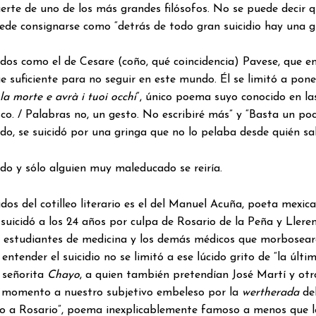
uerte de uno de los más grandes filósofos. No se puede decir q
de consignarse como “detrás de todo gran suicidio hay una g
os como el de Cesare (coño, qué coincidencia) Pavese, que e
e suficiente para no seguir en este mundo. Él se limitó a pone
la morte e avrà i tuoi occhi
“, único poema suyo conocido en las
. / Palabras no, un gesto. No escribiré más” y “Basta un poc
ado, se suicidó por una gringa que no lo pelaba desde quién s
ido y sólo alguien muy maleducado se reiría.
dos del cotilleo literario es el del Manuel Acuña, poeta mexic
uicidó a los 24 años por culpa de Rosario de la Peña y Llere
estudiantes de medicina y los demás médicos que morbosearo
 entender el suicidio no se limitó a ese lúcido grito de “la ú
 señorita
Chayo
, a quien también pretendían José Martí y ot
 momento a nuestro subjetivo embeleso por la
wertherada
del
o a Rosario”, poema inexplicablemente famoso a menos que lo 