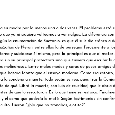
 a su madre por lo menos una o dos veces. El problema está en
o que ya ni siquiera volteamos a ver nalgas. La diferencia co
egún la enumeración de Suetonio, es que él sí le dio cráneo a
zañas de Nerón, entre ellas la de perseguir ferozmente a los 
rna y suicidarse él mismo, pero la principal es que al matar 
ra sin su principal protectora sino que tuviera que escribir la
os melindrosos. Entre malos modos y caras de pocos amigos de
n que basara Montaigne el ensayo moderno. Como era estoico, 
a la condena a muerte, todo según se vea, pues tras la Conj
nto de qué. Libró la muerte, con lujo de crueldad, que le abría
tes de que lo rescataran. Es lo que tiene ser estoico. Finalm
r y el asma que padecía lo mató. Según testimonios sin confi
 culto, fueron: “¿No que no tronabas, ejotito?”