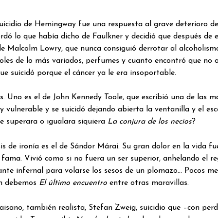
uicidio de Hemingway fue una respuesta al grave deterioro de
dó lo que había dicho de Faulkner y decidió que después de e
 de Malcolm Lowry, que nunca consiguió derrotar al alcoholismo
oles de lo más variados, perfumes y cuanto encontró que no ol
e suicidó porque el cáncer ya le era insoportable.
s. Uno es el de John Kennedy Toole, que escribió una de las m
y vulnerable y se suicidó dejando abierta la ventanilla y el es
e superara o igualara siquiera
La conjura de los necios
?
s de ironía es el de Sándor Márai. Su gran dolor en la vida fue
a fama. Vivió como si no fuera un ser superior, anhelando el re
stante infernal para volarse los sesos de un plomazo… Pocos me
ien debemos
El último encuentro
entre otras maravillas.
aisano, también realista, Stefan Zweig, suicidio que –con per