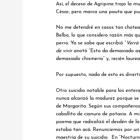
Así, el deceso de Agripina trajo la m
César, pero marca una pauta que pue
No me detendré en casos tan chotead
Belbo, lo que considero razón más qu
perro. Ya se sabe que escribió “
Verrà 
de vivir
anotó “Esto da demasiado asco
demasiado chismerío” y, recién laure
Por supuesto, nada de esto es divert
Otro suicidio notable para los entera
nunca alcanzó la madurez porque se s
de Margarita. Según sus compañeros 
caballito de cianuro de potasio. A mi
poema que radicalizó el desdén de la
estaba tan acá. Renunciemos por un
maestría de su suicidio: En “Nocturn