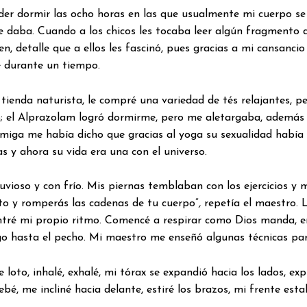
oder dormir las ocho horas en las que usualmente mi cuerpo s
ue daba. Cuando a los chicos les tocaba leer algún fragmento 
, detalle que a ellos les fascinó, pues gracias a mi cansancio 
 durante un tiempo.
tienda naturista, le compré una variedad de tés relajantes, p
; el Alprazolam logró dormirme, pero me aletargaba, además m
iga me había dicho que gracias al yoga su sexualidad había
s y ahora su vida era una con el universo.
uvioso y con frío. Mis piernas temblaban con los ejercicios y 
o y romperás las cadenas de tu cuerpo”
,
repetía el maestro. 
ontré mi propio ritmo. Comencé a respirar como Dios manda, 
igo hasta el pecho. Mi maestro me enseñó algunas técnicas para
 loto, inhalé, exhalé, mi tórax se expandió hacia los lados, exp
, me incliné hacia delante, estiré los brazos, mi frente estaba