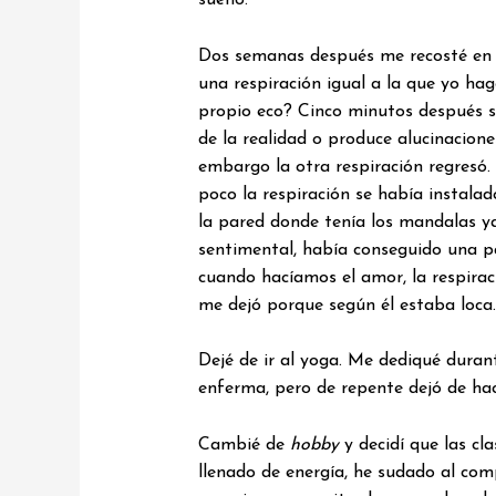
sueño.
Dos semanas después me recosté en l
una respiración igual a la que yo ha
propio eco? Cinco minutos después se
de la realidad o produce alucinacion
embargo la otra respiración regresó. 
poco la respiración se había instalad
la pared donde tenía los mandalas ya
sentimental, había conseguido una p
cuando hacíamos el amor, la respirac
me dejó porque según él estaba loca.
Dejé de ir al yoga. Me dediqué duran
enferma, pero de repente dejó de hac
Cambié de
hobby
y decidí que las cl
llenado de energía, he sudado al co