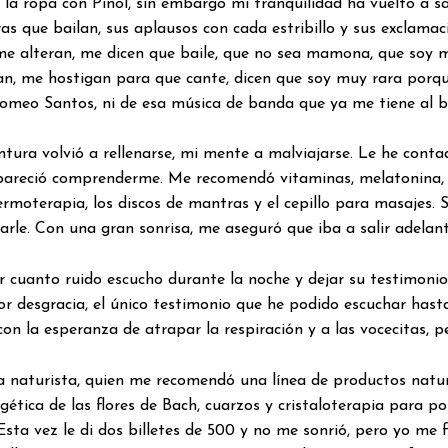
la ropa con Pinol, sin embargo mi tranquilidad ha vuelto a sa
ras que bailan, sus aplausos con cada estribillo y sus exclam
me alteran, me dicen que baile, que no sea mamona, que soy m
tan, me hostigan para que cante, dicen que soy muy rara porqu
 Romeo Santos, ni de esa música de banda que ya me tiene al b
tura volvió a rellenarse, mi mente a malviajarse. Le he cont
pareció comprenderme. Me recomendó vitaminas, melatonina, pas
ermoterapia, los discos de mantras y el cepillo para masajes. 
arle. Con una gran sonrisa, me aseguró que iba a salir adelant
r cuanto ruido escucho durante la noche y dejar su testimonio 
or desgracia, el único testimonio que he podido escuchar hasta
 la esperanza de atrapar la respiración y a las vocecitas, p
da naturista, quien me recomendó una línea de productos nat
ergética de las flores de Bach, cuarzos y cristaloterapia para 
 Esta vez le di dos billetes de 500 y no me sonrió, pero yo me