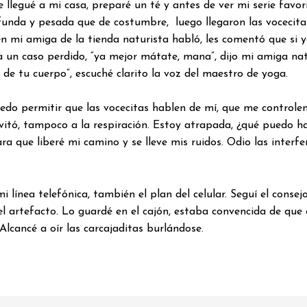
llegué a mi casa, preparé un té y antes de ver mi serie favori
rofunda y pesada que de costumbre, luego llegaron las voceci
 mi amiga de la tienda naturista habló, les comentó que si yo 
ra un caso perdido, “ya mejor mátate, mana”, dijo mi amiga na
e tu cuerpo”, escuché clarito la voz del maestro de yoga.
edo permitir que las vocecitas hablen de mí, que me controlen
invitó, tampoco a la respiración. Estoy atrapada, ¿qué puedo
 que liberé mi camino y se lleve mis ruidos. Odio las interfere
 línea telefónica, también el plan del celular. Seguí el conse
l artefacto. Lo guardé en el cajón, estaba convencida de que
lcancé a oír las carcajaditas burlándose.