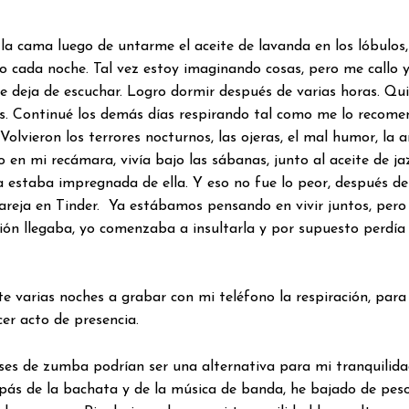
a cama luego de untarme el aceite de lavanda en los lóbulos,
go cada noche. Tal vez estoy imaginando cosas, pero me callo 
 deja de escuchar. Logro dormir después de varias horas. Qui
es. Continué los demás días respirando tal como me lo recome
Volvieron los terrores nocturnos, las ojeras, el mal humor, la 
o en mi recámara, vivía bajo las sábanas, junto al aceite de j
 estaba impregnada de ella. Y eso no fue lo peor, después de 
areja en Tinder. Ya estábamos pensando en vivir juntos, pero
ión llegaba, yo comenzaba a insultarla y por supuesto perdía 
te varias noches a grabar con mi teléfono la respiración, pa
er acto de presencia.
ases de zumba podrían ser una alternativa para mi tranquilid
mpás de la bachata y de la música de banda, he bajado de pes