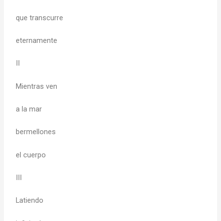
que transcurre
eternamente
II
Mientras ven
a la mar
bermellones
el cuerpo
III
Latiendo