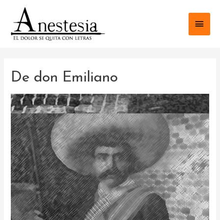
Ir
al
Men
contenido
princ
De don Emiliano