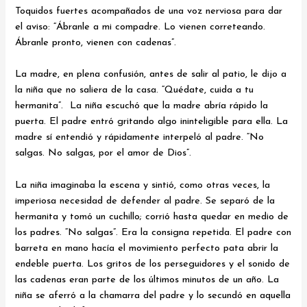
Toquidos fuertes acompañados de una voz nerviosa para dar
el aviso: “Ábranle a mi compadre. Lo vienen correteando.
Ábranle pronto, vienen con cadenas”.
La madre, en plena confusión, antes de salir al patio, le dijo a
la niña que no saliera de la casa. “Quédate, cuida a tu
hermanita”. La niña escuchó que la madre abría rápido la
puerta. El padre entró gritando algo ininteligible para ella. La
madre sí entendió y rápidamente interpeló al padre. “No
salgas. No salgas, por el amor de Dios”.
La niña imaginaba la escena y sintió, como otras veces, la
imperiosa necesidad de defender al padre. Se separó de la
hermanita y tomó un cuchillo; corrió hasta quedar en medio de
los padres. “No salgas”. Era la consigna repetida. El padre con
barreta en mano hacía el movimiento perfecto pata abrir la
endeble puerta. Los gritos de los perseguidores y el sonido de
las cadenas eran parte de los últimos minutos de un año. La
niña se aferró a la chamarra del padre y lo secundó en aquella