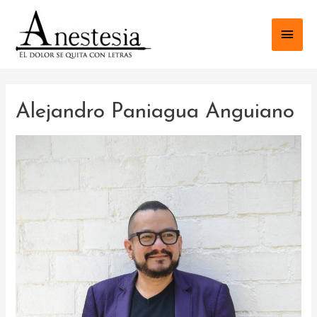
Ir
al
Men
contenido
princ
Alejandro Paniagua Anguiano